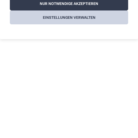
Als PDF laden
NUR NOTWENDIGE AKZEPTIEREN
EINSTELLUNGEN VERWALTEN
Kontakt
Über uns
Apotheke an der Voltmannstraße
Leistungen
Team
Voltmannstr. 140
,
33613
Bielefeld
0521/88 40 94
Angebote
0521/88 39 91
Kontakt
info@apotheke-bielefeld.de
Informationen
Impressum
Datenschutz
AGB